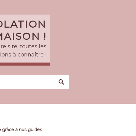
SOLATION
AISON !
e site, toutes les
ions à connaître !
 grâce à nos guides