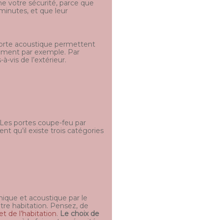
ne votre sécurité, parce que
minutes, et que leur
 porte acoustique permettent
rement par exemple. Par
à-vis de l’extérieur.
 Les portes coupe-feu par
 qu’il existe trois catégories
mique et acoustique par le
otre habitation. Pensez, de
t de l’habitation
.
Le choix de