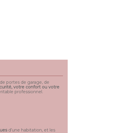
e de portes de garage, de
curité, votre confort ou votre
ritable professionnel.
ques
d’une habitation, et les