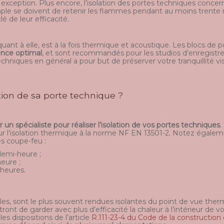
exception. Plus encore, l’isolation des portes techniques concer
ple se doivent de retenir les flammes pendant au moins trente 
é de leur efficacité.
quant à elle, est à la fois thermique et acoustique. Les blocs de
lence optimal
, et sont recommandés pour les studios d’enregist
 techniques en général a pour but de préserver votre tranquillité vis-
tion de sa porte technique ?
ir un spécialiste pour réaliser l’isolation de vos portes techniques
.
 l’isolation thermique à la norme NF EN 13501-2. Notez également
s coupe-feu :
demi-heure ;
eure ;
heures.
lles, sont le plus souvent rendues isolantes du point de vue ther
ront de garder avec plus d’efficacité la chaleur à l’intérieur de v
es dispositions de l’article
R.111-23-4 du Code de la construction e