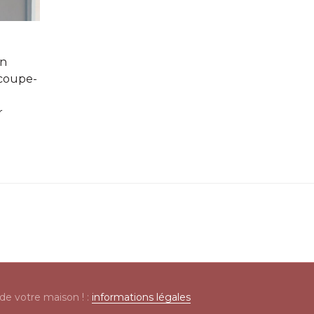
on
 coupe-
r
n de votre maison ! :
informations légales