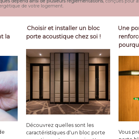
niques dépend ainsi de plusieurs réglementations
, conçues pour as
énergétique de votre logement.
Choisir et installer un bloc
Une por
t la
porte acoustique chez soi !
renforce
pourquo
Découvrez quelles sont les
de
Vous pré
caractéristiques d'un bloc porte