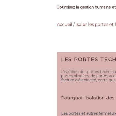
Optimisez la gestion humaine et
Accueil
/
Isoler les portes et
LES PORTES TEC
L’isolation des portes techniqu
portes blindées, de portes aco
facture d’électricité
, cette que
Pourquoi l’isolation des
Les portes et autres fermetur