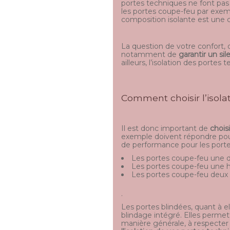
portes techniques ne font pas 
les portes coupe-feu par exem
composition isolante est une cl
La question de votre confort, 
notamment de
garantir un si
ailleurs, l’isolation des portes
Comment choisir l’isola
Il est donc important de
chois
exemple doivent répondre pour
de performance pour les porte
Les portes coupe-feu une 
Les portes coupe-feu une h
Les portes coupe-feu deux 
.
Les portes blindées, quant à e
blindage intégré. Elles permett
manière générale, à respecter l