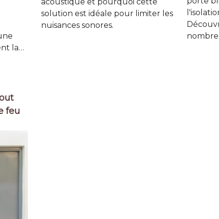
e
porte b
acoustique et pourquoi cette
l'isolat
solution est idéale pour limiter les
Découvr
nuisances sonores.
'une
nombreu
nt la…
tout
e feu