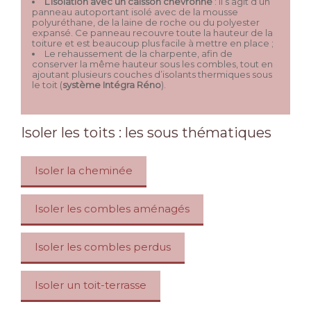
L’isolation avec un caisson chevronné
: il s’agit d’un
panneau autoportant isolé avec de la mousse
polyuréthane, de la laine de roche ou du polyester
expansé. Ce panneau recouvre toute la hauteur de la
toiture et est beaucoup plus facile à mettre en place ;
Le rehaussement de la charpente, afin de
conserver la même hauteur sous les combles, tout en
ajoutant plusieurs couches d’isolants thermiques sous
le toit (
système Intégra Réno
).
Isoler les toits : les sous thématiques
Isoler la cheminée
Isoler les combles aménagés
Isoler les combles perdus
Isoler un toit-terrasse