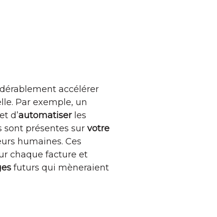
sidérablement accélérer
elle. Par exemple, un
t d’
automatiser
les
s sont présentes sur
votre
reurs humaines. Ces
ur chaque facture et
ges
futurs qui mèneraient