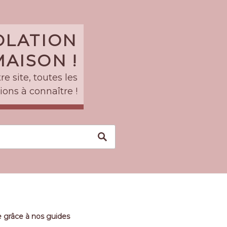
SOLATION
AISON !
e site, toutes les
ions à connaître !
 grâce à nos guides