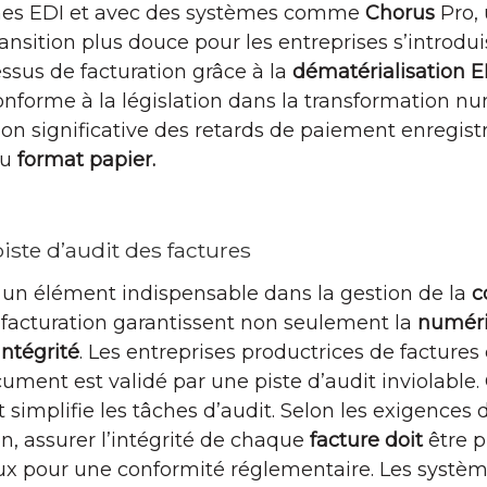
mes EDI et avec des systèmes comme
Chorus
Pro, 
ransition plus douce pour les entreprises s’introd
cessus de facturation grâce à la
dématérialisation E
 conforme à la législation dans la transformation 
tion significative des retards de paiement enregistr
au
format papier.
 piste d’audit des factures
t un élément indispensable dans la gestion de la
c
facturation garantissent non seulement la
numéri
intégrité
. Les entreprises productrices de factures
ument est validé par une piste d’audit inviolable
 simplifie les tâches d’audit. Selon les exigences
on, assurer l’intégrité de chaque
facture doit
être p
iaux pour une conformité réglementaire. Les systè