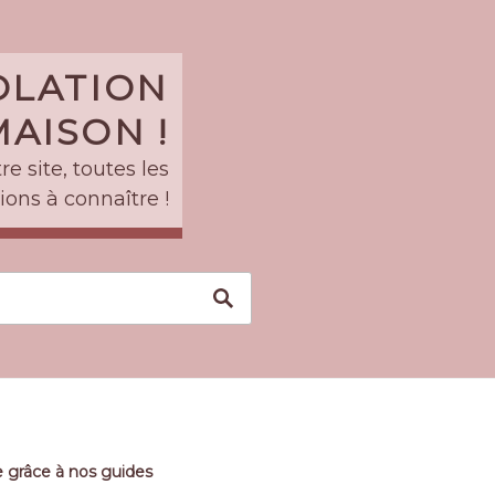
SOLATION
AISON !
e site, toutes les
ions à connaître !
 grâce à nos guides