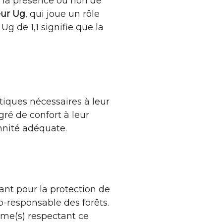
e la présence ou non de
eur Ug
, qui joue un rôle
g de 1,1 signifie que la
tiques nécessaires à leur
gré de confort à leur
nnité adéquate.
ant pour la protection de
o-responsable des forêts.
isme(s) respectant ce