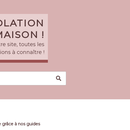
SOLATION
AISON !
e site, toutes les
ions à connaître !
 grâce à nos guides