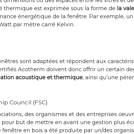
es dimensions ou des espaces entre les vitres et d
té thermique est exprimée sous la forme de
la val
ance énergétique de la fenêtre. Par exemple, un U
 Watt par mètre carré Kelvin.
 fenêtres sont adaptées et répondent aux caractéris
certifiés Acotherm doivent donc offrir un certain de
olation acoustique et thermique
, ainsi qu’une pére
hip Council (FSC)
ciations, des organismes et des entreprises oeuvr
a pour but de mettre en avant une gestion plus éc
re fenêtre en bois a été produite par un/des organ