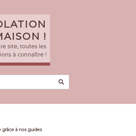
SOLATION
AISON !
e site, toutes les
ions à connaître !
 grâce à nos guides