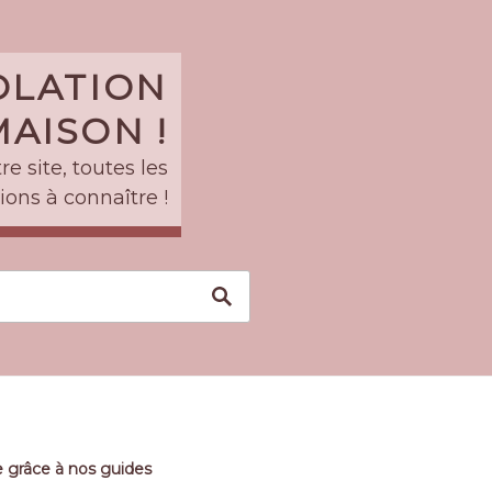
SOLATION
AISON !
e site, toutes les
ions à connaître !
 grâce à nos guides