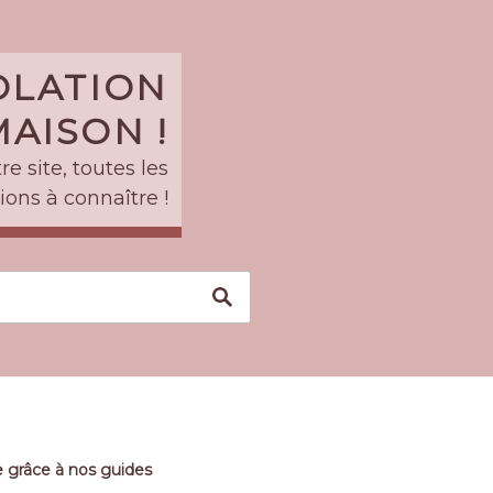
SOLATION
AISON !
e site, toutes les
ions à connaître !
 grâce à nos guides