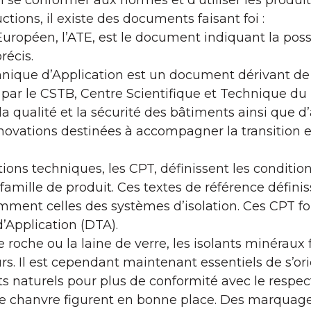
n se conformer aux normes et d’utiliser les produit
tions, il existe des documents faisant foi :
ropéen, l’ATE, est le document indiquant la possib
récis.
ique d’Application est un document dérivant de l
par le CSTB, Centre Scientifique et Technique du 
la qualité et la sécurité des bâtiments ainsi que
innovations destinées à accompagner la transition
ptions techniques, les CPT, définissent les conditio
amille de produit. Ces textes de référence définis
nt celles des systèmes d’isolation. Ces CPT font
Application (DTA).
 de roche ou la laine de verre, les isolants minéraux
rs. Il est cependant maintenant essentiels de s’ori
s naturels pour plus de conformité avec le respec
 de chanvre figurent en bonne place. Des marquage