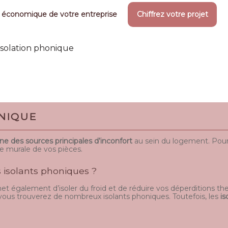
 économique de votre entreprise
Chiffrez votre projet
'isolation phonique
ONIQUE
une des sources principales d’inconfort
au sein du logement. Pour 
ue murale de vos pièces.
s isolants phoniques ?
et également d’isoler du froid et de réduire vos déperditions ther
 vous trouverez de nombreux isolants phoniques. Toutefois, les
is