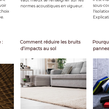
vaut mieux se renseigner sur les
voir
sous-co
normes acoustiques en vigueur.
choix
l'isolat
e.
Explicat
 :
Comment réduire les bruits
Pourquo
d’impacts au sol
pannea