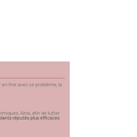
en finir avec ce problème, la
miques. Ainsi, afin de lutter
olants réputés plus efficaces