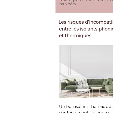
taux zéro.
Les risques d’incompatib
entre les isolants phon
et thermiques
Un bon isolant thermique 
pas forcément un bon isol