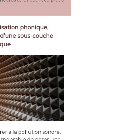
isation phonique,
té d’une sous-couche
ique
er à la pollution sonore,
ndispensable de poser une