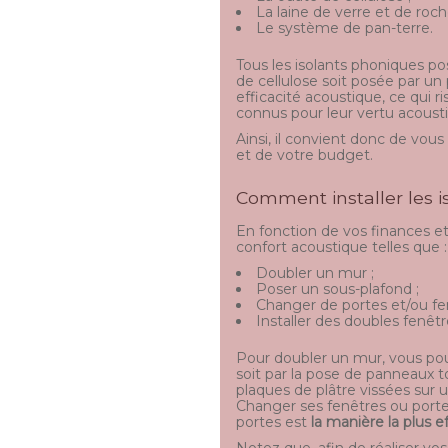
La laine de verre et de roch
Le système de pan-terre.
Tous les isolants phoniques p
de cellulose soit posée par un 
efficacité acoustique, ce qui 
connus pour leur vertu acousti
Ainsi, il convient donc de vou
et de votre budget.
Comment installer les 
En fonction de vos finances et
confort acoustique telles que :
Doubler un mur ;
Poser un sous-plafond ;
Changer de portes et/ou fe
Installer des doubles fenêtr
Pour doubler un mur, vous pouv
soit par la pose de panneaux t
plaques de plâtre vissées sur 
Changer ses fenêtres ou portes
portes est
la manière la plus e
Notez que, afin de réaliser vos