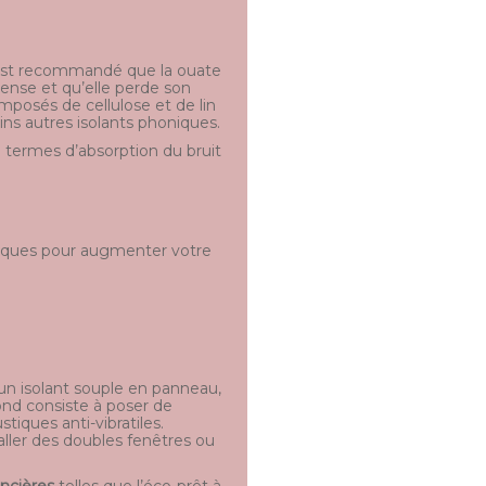
il est recommandé que la ouate
dense et qu’elle perde son
mposés de cellulose et de lin
ns autres isolants phoniques.
n termes d’absorption du bruit
chniques pour augmenter votre
 un isolant souple en panneau,
ond consiste à poser de
iques anti-vibratiles.
aller des doubles fenêtres ou
ancières
telles que l’éco-prêt à