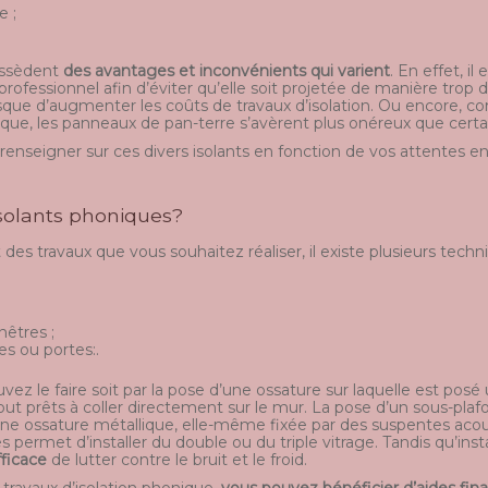
e ;
ossèdent
des avantages et inconvénients qui varient
. En effet, 
professionnel afin d’éviter qu’elle soit projetée de manière trop 
risque d’augmenter les coûts de travaux d’isolation. Ou encore, co
que, les panneaux de pan-terre s’avèrent plus onéreux que certai
s renseigner sur ces divers isolants en fonction de vos attentes e
isolants phoniques?
 des travaux que vous souhaitez réaliser, il existe plusieurs te
nêtres ;
es ou portes:.
ez le faire soit par la pose d’une ossature sur laquelle est posé
out prêts à coller directement sur le mur. La pose d’un sous-plaf
une ossature métallique, elle-même fixée par des suspentes acoust
 permet d’installer du double ou du triple vitrage. Tandis qu’inst
fficace
de lutter contre le bruit et le froid.
 travaux d’isolation phonique,
vous pouvez bénéficier d’aides fin