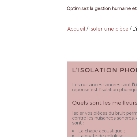
Optimisez la gestion humaine et
Accueil
/
Isoler une pièce
/
L
L’ISOLATION PH
Les nuisances sonores sont
l’
réponse est l’isolation phoniq
Quels sont les meilleur
Isoler vos pièces du bruit perm
contre les nuisances sonores,
sont
:
La chape acoustique ;
La ouate de cellulose ;