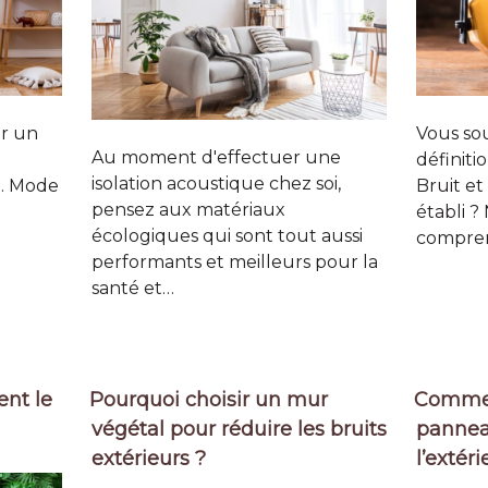
r un
Vous sou
Au moment d'effectuer une
définiti
isolation acoustique chez soi,
e. Mode
Bruit et
pensez aux matériaux
établi ?
écologiques qui sont tout aussi
comprend
performants et meilleurs pour la
santé et…
ent le
Pourquoi choisir un mur
Commen
végétal pour réduire les bruits
pannea
extérieurs ?
l’extéri