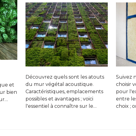
Découvrez quels sont les atouts
Suivez n
du mur végétal acoustique.
choisir
que et
Caractéristiques, emplacements
pour l'e
ur bien
possibles et avantages ; voici
entre le
eur…
l'essentiel à connaître sur le…
choix ; 