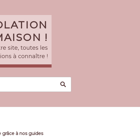
SOLATION
AISON !
e site, toutes les
ions à connaître !
 grâce à nos guides