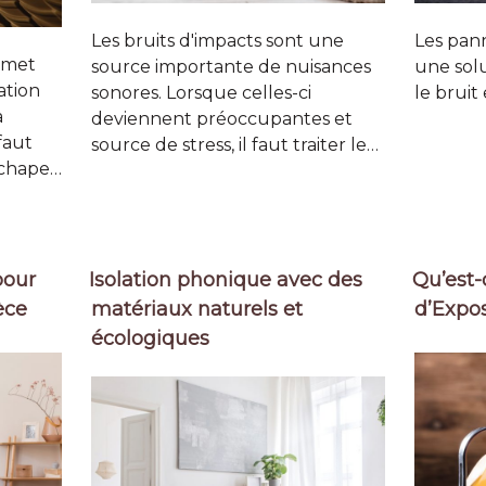
Les bruits d'impacts sont une
Les pan
rmet
source importante de nuisances
une solu
ation
sonores. Lorsque celles-ci
le bruit
a
deviennent préoccupantes et
faut
source de stress, il faut traiter le…
 chape…
pour
Isolation phonique avec des
Qu’est-
èce
matériaux naturels et
d’Expos
écologiques