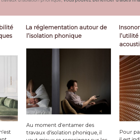
ilité
La réglementation autour de
Insonor
iques
l’isolation phonique
l’utili
acoust
Au moment d'entamer des
n'est
Pour par
travaux d'isolation phonique, il
ant
il est i